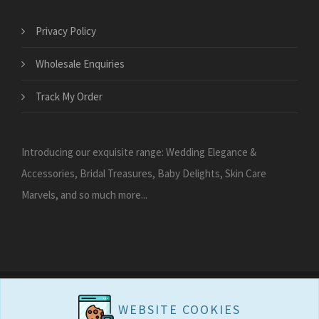
Privacy Policy
Wholesale Enquiries
Track My Order
Introducing our exquisite range: Wedding Elegance &
Accessories, Bridal Treasures, Baby Delights, Skin Care
Marvels, and so much more...
WEBSITE COOKIES
WEBSITE COOKIES
Copyright 2026
Carries Collection - Gift Shop