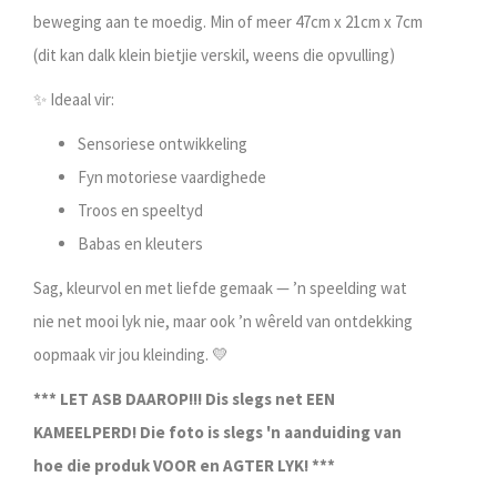
beweging aan te moedig. Min of meer 47cm x 21cm x 7cm
(dit kan dalk klein bietjie verskil, weens die opvulling)
✨ Ideaal vir:
Sensoriese ontwikkeling
Fyn motoriese vaardighede
Troos en speeltyd
Babas en kleuters
Sag, kleurvol en met liefde gemaak — ’n speelding wat
nie net mooi lyk nie, maar ook ’n wêreld van ontdekking
oopmaak vir jou kleinding. 💛
*** LET ASB DAAROP!!! Dis slegs net EEN
KAMEELPERD! Die foto is slegs 'n aanduiding van
hoe die produk VOOR en AGTER LYK! ***