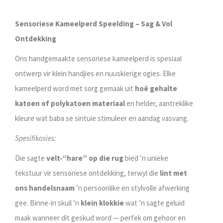
Sensoriese Kameelperd Speelding – Sag & Vol
Ontdekking
Ons handgemaakte sensoriese kameelperd is spesiaal
ontwerp vir klein handjies en nuuskierige ogies. Elke
kameelperd word met sorg gemaak uit
hoë gehalte
katoen of polykatoen materiaal
en helder, aantreklike
kleure wat baba se sintuie stimuleer en aandag vasvang.
Spesifikasies:
Die sagte
velt-“hare” op die rug
bied ’n unieke
tekstuur vir sensoriese ontdekking, terwyl die
lint met
ons handelsnaam
’n persoonlike en stylvolle afwerking
gee. Binne-in skuil ’n
klein klokkie
wat ’n sagte geluid
maak wanneer dit geskud word — perfek om gehoor en